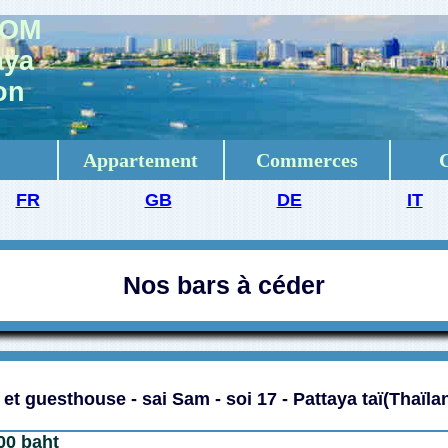
COM
aya
on
Appartement
Commerces
FR
GB
DE
IT
Nos bars à céder
 et guesthouse - sai Sam - soi 17 - Pattaya taï(Thaïla
00 baht