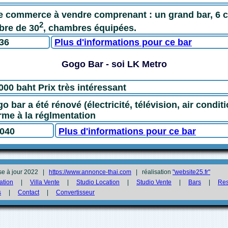
e commerce à vendre comprenant : un grand bar, 6 
2
bre de 30
, chambres équipées.
36
Plus d'informations pour ce bar
Gogo Bar - soi LK Metro
000 baht Prix très intéressant
go bar
a été rénové (électricité, télévision, air conditio
rme à la réglmentation
C040
Plus d'informations pour ce bar
se à jour 2022 |
https://www.annonce-thai.com
| réalisation
"website25.fr"
ation
|
Villa Vente
|
Studio Location
|
Studio Vente
|
Bars
|
Res
s
|
Contact
|
Convertisseur