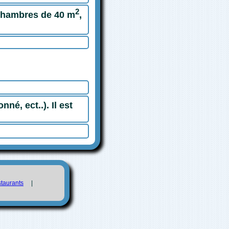
2
chambres de 40 m
,
nné, ect..). Il est
taurants
|