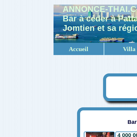
ANNONCE-THAI.
Bar à céder à Patt
Jomtien et sa régi
Accueil
Villa
Bar
4 000 0