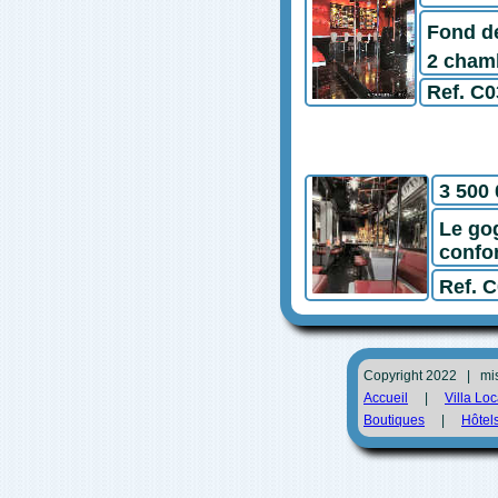
Fond d
2 cham
Ref. C0
3 500 
Le go
confo
Ref. 
Copyright 2022 | mi
Accueil
|
Villa Loc
Boutiques
|
Hôtel