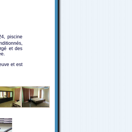
4, piscine
ditionnés,
orgé et des
ée.
euve et est