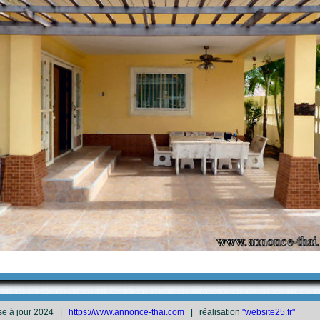
se à jour 2024 |
https://www.annonce-thai.com
| réalisation
"website25.fr"