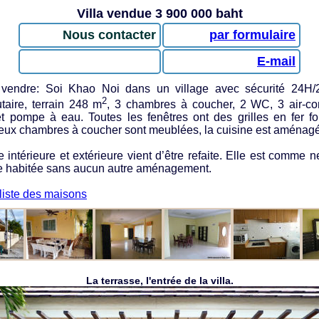
Villa vendue 3 900 000 baht
Nous contacter
par formulaire
E-mail
vendre: Soi Khao Noi dans un village avec sécurité 24H/2
2
aire, terrain 248 m
, 3 chambres à coucher, 2 WC, 3 air-con
et pompe à eau. Toutes les fenêtres ont des grilles en fer f
eux chambres à coucher sont meublées, la cuisine est aménag
e intérieure et extérieure vient d’être refaite. Elle est comme n
re habitée sans aucun autre aménagement.
 liste des maisons
La terrasse, l'entrée de la villa.