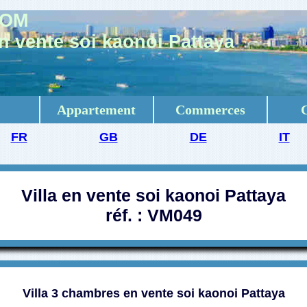
COM
n vente soi kaonoi Pattaya
Appartement
Commerces
FR
GB
DE
IT
Villa en vente soi kaonoi Pattaya
réf. : VM049
Villa 3 chambres en vente soi kaonoi Pattaya